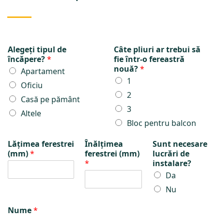
Alegeți tipul de
Câte pliuri ar trebui să
încăpere?
*
fie într-o fereastră
nouă?
*
Apartament
1
Oficiu
2
Casă pe pământ
3
Altele
Bloc pentru balcon
Lățimea ferestrei
Înălțimea
Sunt necesare
(mm)
*
ferestrei (mm)
lucrări de
*
instalare?
Da
Nu
Nume
*